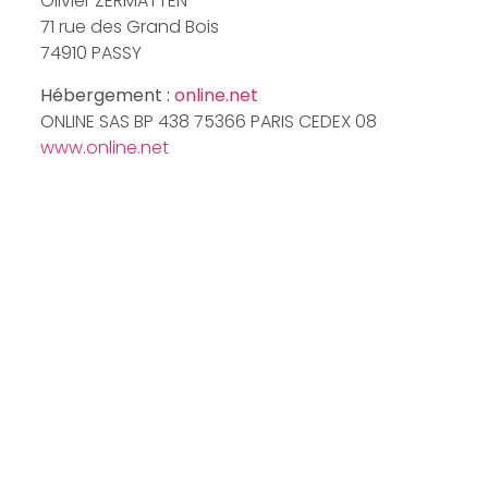
Olivier ZERMATTEN
71 rue des Grand Bois
74910 PASSY
Hébergement :
online.net
ONLINE SAS BP 438 75366 PARIS CEDEX 08
www.online.net
Création :
netdev
NETDEV SAS, 8 AVENUE DU PRE CLOSET, 74940 ANNECY
www.netdev.fr
Adresse
Hor
71 rue des Grands Bois 74190
Lundi
Passy